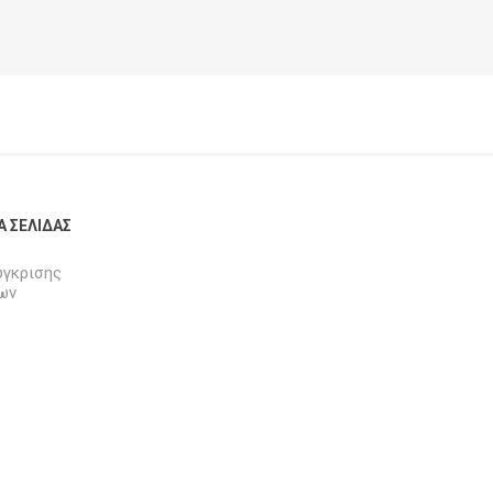
Α ΣΕΛΊΔΑΣ
ύγκρισης
ων