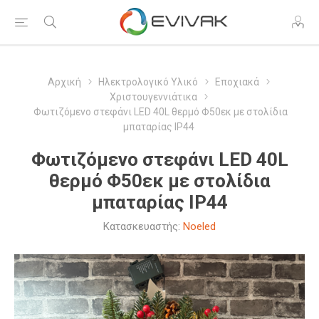
Αρχική
Ηλεκτρολογικό Υλικό
Εποχιακά
Χριστουγεννιάτικα
Φωτιζόμενο στεφάνι LED 40L θερμό Φ50εκ με στολίδια
μπαταρίας IP44
Φωτιζόμενο στεφάνι LED 40L
θερμό Φ50εκ με στολίδια
μπαταρίας IP44
Κατασκευαστής:
Noeled