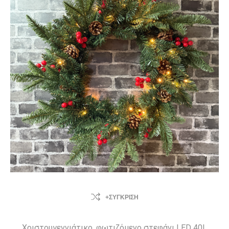
+ΣΎΓΚΡΙΣΗ
Χριστουγεννιάτικο, φωτιζόμενο στεφάνι LED 40L