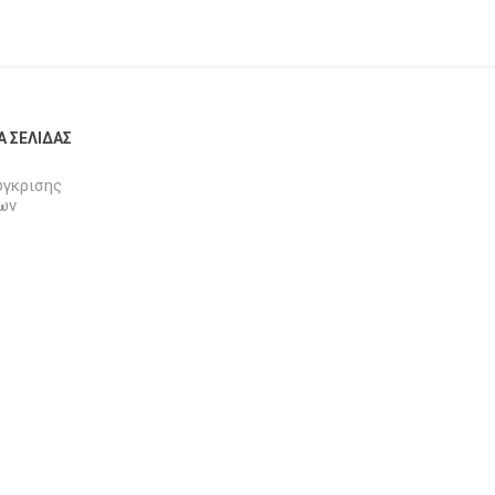
Α ΣΕΛΊΔΑΣ
ύγκρισης
ων