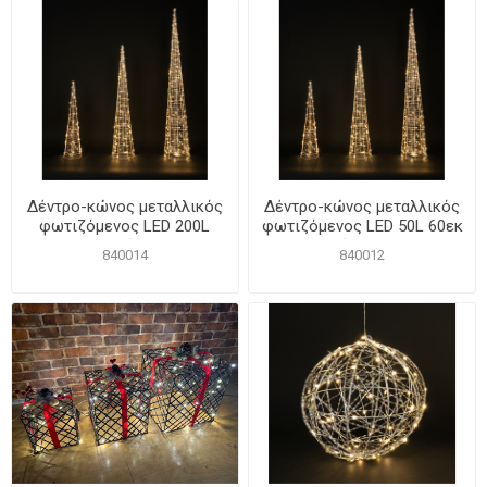
Δέντρο-κώνος μεταλλικός
Δέντρο-κώνος μεταλλικός
φωτιζόμενος LED 200L
φωτιζόμενος LED 50L 60εκ
120εκ Θερμό Φως IP44
Θερμό Φως IP44
840014
840012