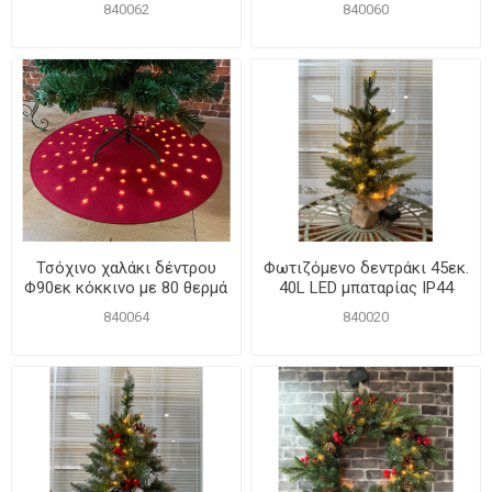
λαμπάκια LED μπαταρίας
λαμπάκια LED μπαταρίας
840062
840060
χωρίς τρύπα
Τσόχινο χαλάκι δέντρου
Φωτιζόμενο δεντράκι 45εκ.
Φ90εκ κόκκινο με 80 θερμά
40L LED μπαταρίας IP44
λαμπάκια LED με
840064
840020
τροφοδοτικό χωρίς τρύπα