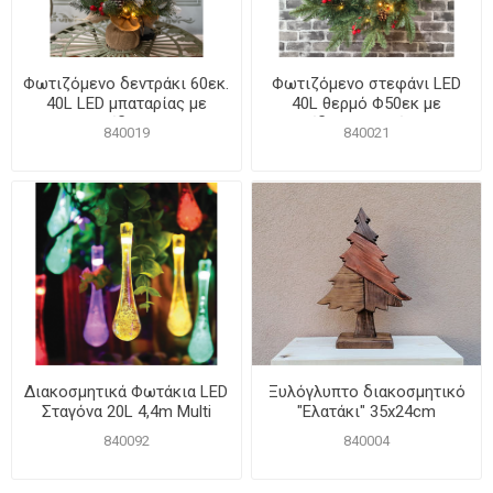
Φωτιζόμενο δεντράκι 60εκ.
Φωτιζόμενο στεφάνι LED
40L LED μπαταρίας με
40L θερμό Φ50εκ με
στολίδια IP44
στολίδια μπαταρίας IP44
840019
840021
Διακοσμητικά Φωτάκια LED
Ξυλόγλυπτο διακοσμητικό
Σταγόνα 20L 4,4m Multi
"Ελατάκι" 35x24cm
Φως
840092
840004