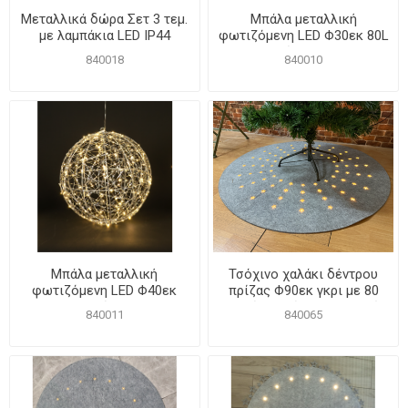
Μεταλλικά δώρα Σετ 3 τεμ.
Μπάλα μεταλλική
με λαμπάκια LED IP44
φωτιζόμενη LED Φ30εκ 80L
Θερμό Φως IP44
840018
840010
Μπάλα μεταλλική
Τσόχινο χαλάκι δέντρου
φωτιζόμενη LED Φ40εκ
πρίζας Φ90εκ γκρι με 80
120L Θερμό Φως IP44
θερμά λαμπάκια LED χωρίς
840011
840065
τρύπα