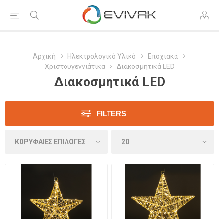
Αρχική
Ηλεκτρολογικό Υλικό
Εποχιακά
Χριστουγεννιάτικα
Διακοσμητικά LED
Διακοσμητικά LED
FILTERS