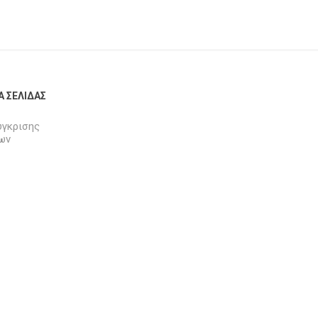
Α ΣΕΛΊΔΑΣ
ύγκρισης
ων