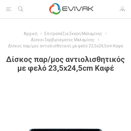
Αρχική
Επιτραπέζια Σκεύη Μελαμίνης
Δίσκοι Σερβιρίσματος Μελαμίνης
Δίσκος παρ/μος αντιολισθητικός με φελό 23,5x24,5cm Καφέ
Δίσκος παρ/μος αντιολισθητικός
με φελό 23,5x24,5cm Καφέ