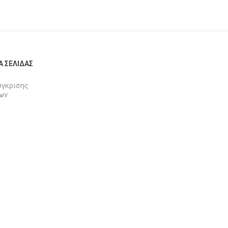
Α ΣΕΛΊΔΑΣ
ύγκρισης
ων