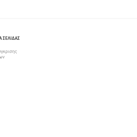
Α ΣΕΛΊΔΑΣ
ύγκρισης
ων