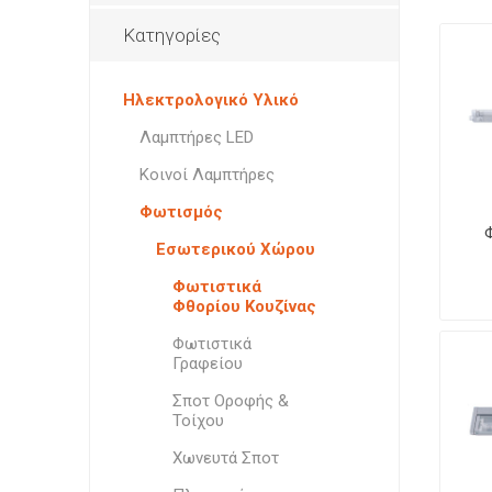
Φωτιστι
Επιτραπ
Στήριξη
Φωτιστι
Κουζίνα
Κατηγορίες
Οροφής
Φωτιστι
Φωτιστι
Υλικά Σύνδεσης
Επιδαπέ
Φωτιστι
Σποτ Ορ
Ηλεκτρολογικό Υλικό
Διάφορα
Επίτοιχ
Χωνευτά
Λαμπτήρες LED
Γλόμπο
Φις
Πλαφον
Κοινοί Λαμπτήρες
Φωτισμός
Εσωτερικού Χώρου
Φωτιστικά
Φθορίου Κουζίνας
Φωτιστικά
Γραφείου
Ειδικοί
Σποτ Οροφής &
Τοίχου
Χωνευτά Σποτ