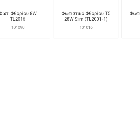
Φωτ. Φθορίου 8W
Φωτιστικό Φθορίου Τ5
Φωτι
TL2016
28W Slim (TL2001-1)
101090
101016