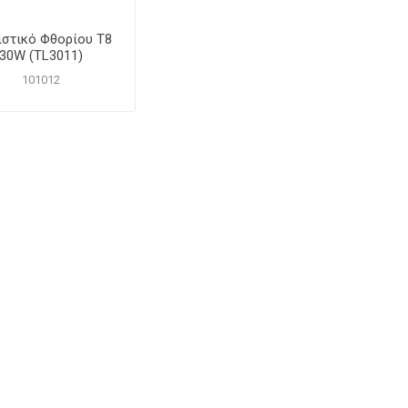
στικό Φθορίου Τ8
30W (TL3011)
101012