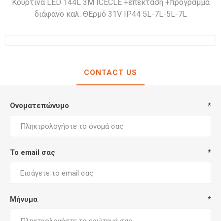
Κουρτίνα LED 144L 3M ICECLE +επέκταση +πρόγραμμα
διάφανο καλ. ΘΕρμό 31V IP44 5L-7L-5L-7L
CONTACT US
Ονοματεπώνυμο
*
Το email σας
*
Μήνυμα
*