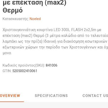
με επέκταση (max2)
κά Φθορίου
έζιοι
Φανάρια
Λαμπτήρες
LED
Διάφορα Αξεσουάρ Μελαμίνης
κά Κουζίνας LED
ς
Προβολείς
Προβολείς
Θερμό
Κολωνάκια
Λαμπτήρες
Διακοσμητικός Φωτισμός
κά Γραφείου LED
κά Γραφείου
Φωτιστικά
Φωτιστικά 
LED
διοι
Κρεμαστά
Ιστών
Κατασκευαστής:
Noeled
κά Νυκτός LED
οφής & Τοίχου
Καμπάνες 
οι
Προβολάκια Εδάφους
 Σποτ
Σκαφάκια L
Χριστουγεννιάτικη κουρτίνα LED 300L FLASH 2x2,5m με
ι
Tubes & Κυκλικές
Άλλα
Filament
επέκταση (max2) Θερμό (3 μέτρα καλώδιο από το τελευταί
ιέρες
Γραμμικά φ
λαμπάκι ως την πρίζα) Ιδανική για διακόσμηση εσωτερικών
Φωτιστικά 
εξωτερικών χώρων την περίοδο των Χριστουγέννων και όχ
μονο.
Κωδικός προϊόντος(SKU):
841006
GTIN:
5205002410061
OVERVIEW
SPECIFICATIONS
CONTACT U