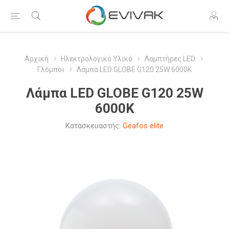
Αρχική
Ηλεκτρολογικό Υλικό
Λαμπτήρες LED
Γλόμποι
Λάμπα LED GLOBE G120 25W 6000Κ
Λάμπα LED GLOBE G120 25W
6000Κ
Κατασκευαστής:
Geafos elite