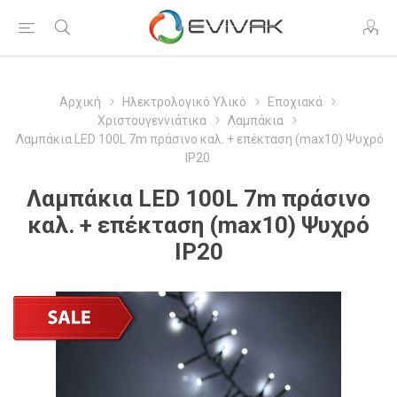
Αρχική
Ηλεκτρολογικό Υλικό
Εποχιακά
Χριστουγεννιάτικα
Λαμπάκια
Λαμπάκια LED 100L 7m πράσινο καλ. + επέκταση (max10) Ψυχρό
IP20
Λαμπάκια LED 100L 7m πράσινο
καλ. + επέκταση (max10) Ψυχρό
IP20