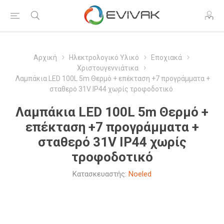
Αρχική
Ηλεκτρολογικό Υλικό
Εποχιακά
Χριστουγεννιάτικα
Λαμπάκια LED 100L 5m Θερμό + επέκταση +7 προγράμματα +
σταθερό 31V IP44 χωρίς τροφοδοτικό
Λαμπάκια LED 100L 5m Θερμό +
επέκταση +7 προγράμματα +
σταθερό 31V IP44 χωρίς
τροφοδοτικό
Κατασκευαστής:
Noeled