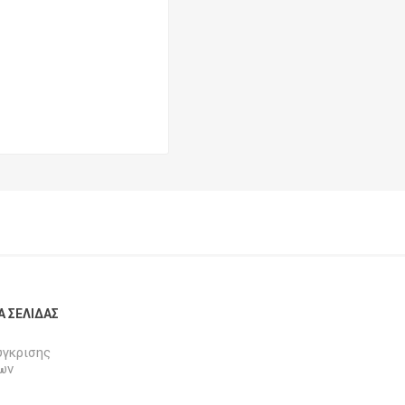
Α ΣΕΛΊΔΑΣ
ύγκρισης
ων