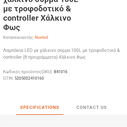
κά Φθορίου
έζιοι
Φανάρια
Λαμπτήρες
LED
Διάφορα Αξεσουάρ Μελαμίνης
κά Κουζίνας LED
ς
Προβολείς
Προβολείς
με τροφοδοτικό &
Κολωνάκια
Λαμπτήρες
Διακοσμητικός Φωτισμός
κά Γραφείου LED
κά Γραφείου
Φωτιστικά
Φωτιστικά 
controller Χάλκινο
LED
διοι
Κρεμαστά
Ιστών
κά Νυκτός LED
οφής & Τοίχου
Καμπάνες 
Φως
οι
Προβολάκια Εδάφους
 Σποτ
Σκαφάκια L
Κατασκευαστής:
Noeled
ι
Tubes & Κυκλικές
Άλλα
Filament
ιέρες
Γραμμικά φ
Λαμπάκια LED με χάλκινο σύρμα 100L με τροφοδοτικό &
Φωτιστικά 
controller (8 προγράμματα) Χάλκινο Φως
Κωδικός προϊόντος(SKU):
841016
GTIN:
5205002410160
SPECIFICATIONS
CONTACT US