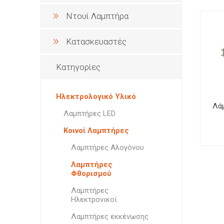
Φωτιστι
Επιτραπ
Στήριξη
Φωτιστι
Κουζίνα
Ντουί Λαμπτήρα
Οροφής
Φωτιστι
Φωτιστι
Υλικά Σύνδεσης
Επιδαπέ
Κατασκευαστές
Φωτιστι
Σποτ Ορ
Διάφορα
Επίτοιχ
Χωνευτά
Κατηγορίες
Γλόμπο
Φις
Πλαφον
Ηλεκτρολογικό Υλικό
Λά
Λαμπτήρες LED
Κοινοί Λαμπτήρες
Λαμπτήρες Αλογόνου
Λαμπτήρες
Ειδικοί
Φθορισμού
Λαμπτήρες
Ηλεκτρονικοί
Λαμπτήρες εκκένωσης