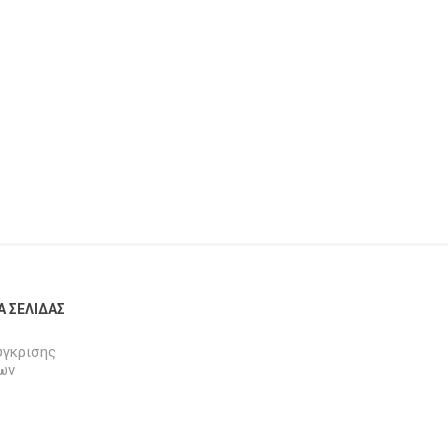
Α ΣΕΛΊΔΑΣ
ύγκρισης
ων