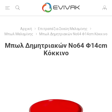
Αρχική
Επιτραπέζια Σκεύη Μελαμίνης
Μπωλ Μελαμίνης
Μπωλ Δημητριακών Νο64 Φ14cm Κόκκινο
Μπωλ Δημητριακών Νο64 Φ14cm
Κόκκινο