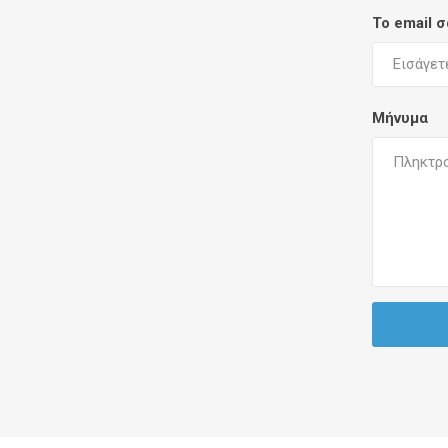
Το email 
Μήνυμα