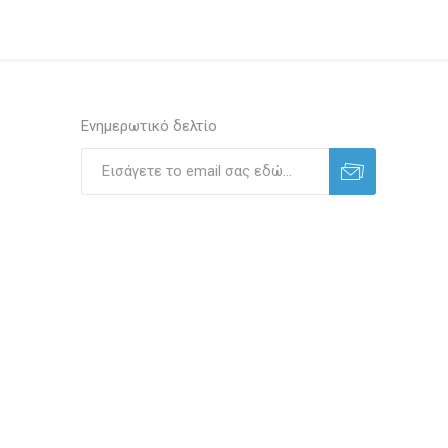
Ενημερωτικό δελτίο