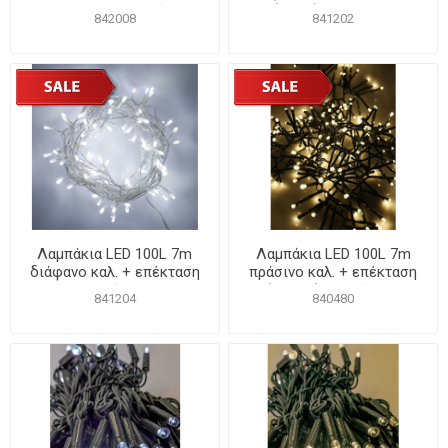
καλ. ΚΑΟΥΤΣΟΥΚ Χάλκινο
(max3) Μπλε IP20
842008
841202
χωρίς τροφοδοτικό
Λαμπάκια LED 100L 7m
Λαμπάκια LED 100L 7m
διάφανο καλ. + επέκταση
πράσινο καλ. + επέκταση
Ψυχρό IP20
(max10) Θερμό IP20
841204
840480