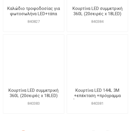
Καλώδιο τροφοδοσίας για
Κουρτίνα LED συμμετρική
φωτοσωλήνα LED+τάπα
360L (20σειρές x 18LED)
2x2m επεκτεινόμενη
840827
840384
διάφανο καλ. ψυχρό 31V
IP44
Κουρτίνα LED συμμετρική
Κουρτίνα LED 144L 3M
360L (20σειρές x 18LED)
+επέκταση +πρόγραμμα
2x2m επεκτεινόμενη
διάφανο καλ. ΨΥΧΡΟ 31V
840383
840381
διάφανο καλ. θερμό 31V
IP44
IP44