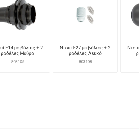
υί Ε14 με βόλτες + 2
Ντουί Ε27 με βόλτες + 2
Ντουί
ροδέλες Μαύρο
ροδέλες Λευκό
ρ
803105
803108