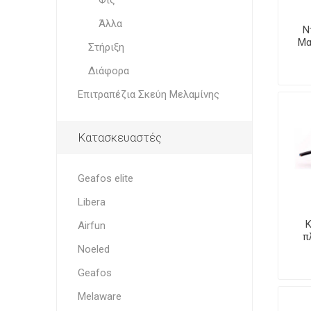
Φις
Άλλα
Ν
Mα
Στήριξη
Διάφορα
Επιτραπέζια Σκεύη Μελαμίνης
Κατασκευαστές
Geafos elite
Libera
Κ
Airfun
π
Noeled
Geafos
Melaware