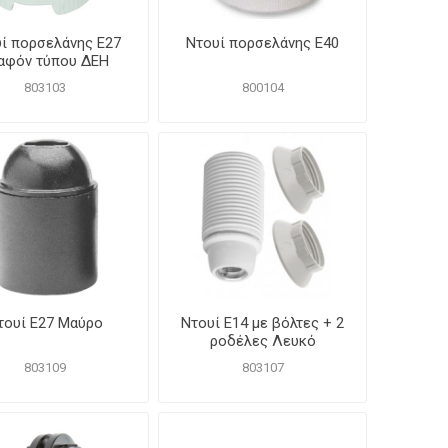
ί πορσελάνης Ε27
Ντουί πορσελάνης Ε40
αφόν τύπου ΔΕΗ
803103
800104
τουί Ε27 Μαύρο
Ντουί Ε14 με βόλτες + 2
ροδέλες Λευκό
803109
803107