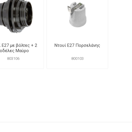
 Ε27 με βόλτες + 2
Ντουί Ε27 Πορσελάνης
οδέλες Μαύρο
803106
800103