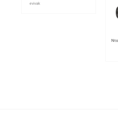
evivak
Ντο