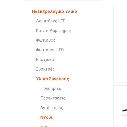
Φωτιστι
Επιτραπ
Στήριξη
Φωτιστι
Κουζίνα
Οροφής
Ηλεκτρολογικό Υλικό
Φωτιστι
Φωτιστι
Υλικά Σύνδεσης
Επιδαπέ
Λαμπτήρες LED
Φωτιστι
Σποτ Ορ
Διάφορα
Επίτοιχ
Κοινοί Λαμπτήρες
Χωνευτά
Γλόμπο
Φις
Φωτισμός
Πλαφον
Φωτισμός LED
Εποχιακά
Συσκευές
(ά
Υλικά Σύνδεσης
Πολύπριζα
Ειδικοί
Προεκτάσεις
Αντάπτορες
Ντουί