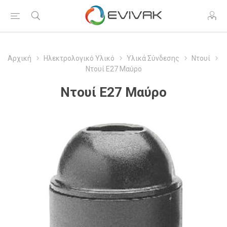
Αρχική
Ηλεκτρολογικό Υλικό
Υλικά Σύνδεσης
Ντουί
Ντουί Ε27 Μαύρο
Ντουί Ε27 Μαύρο