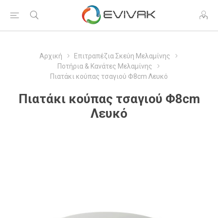
Αρχική
Επιτραπέζια Σκεύη Μελαμίνης
Ποτήρια & Κανάτες Μελαμίνης
Πιατάκι κούπας τσαγιού Φ8cm Λευκό
Πιατάκι κούπας τσαγιού Φ8cm
Λευκό