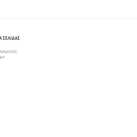
Α ΣΕΛΊΔΑΣ
ύγκρισης
ων