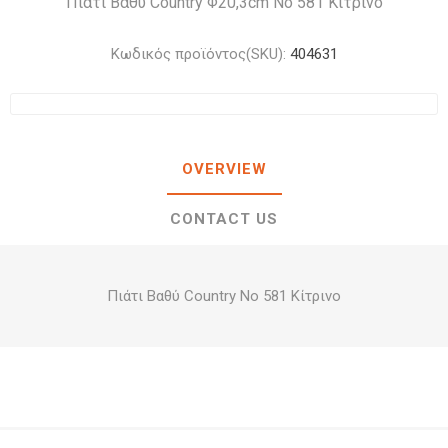
Πιάτι Βαθύ Country Φ20,3cm Νο 581 Κίτρινο
Κωδικός προϊόντος(SKU):
404631
OVERVIEW
CONTACT US
Πιάτι Βαθύ Country Νο 581 Κίτρινο