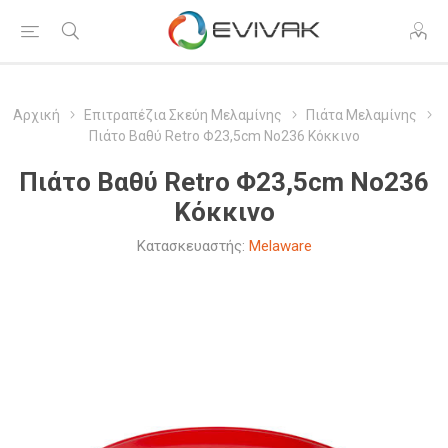
Αρχική
Επιτραπέζια Σκεύη Μελαμίνης
Πιάτα Μελαμίνης
Πιάτο Βαθύ Retro Φ23,5cm Νο236 Κόκκινο
Πιάτο Βαθύ Retro Φ23,5cm Νο236
Κόκκινο
Κατασκευαστής:
Melaware