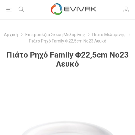
Αρχική
Επιτραπέζια Σκεύη Μελαμίνης
Πιάτα Μελαμίνης
Πιάτο Ρηχό Family Φ22,5cm Νο23 Λευκό
Πιάτο Ρηχό Family Φ22,5cm Νο23
Λευκό