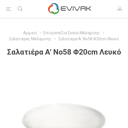
Αρχική
Επιτραπέζια Σκεύη Μελαμίνης
Σαλατιέρες Μελαμίνης
Σαλατιέρα Α' Νο58 Φ20cm Λευκό
Σαλατιέρα Α' Νο58 Φ20cm Λευκό