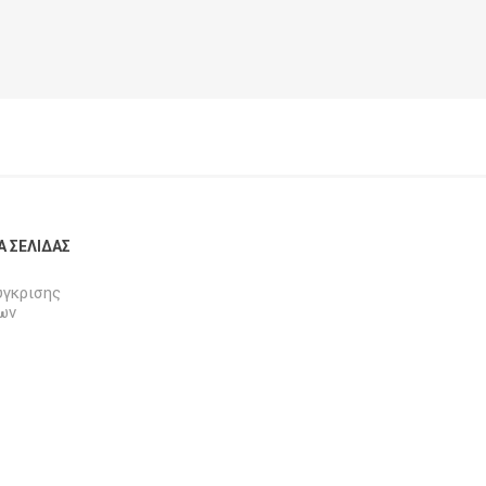
Α ΣΕΛΊΔΑΣ
ύγκρισης
ων