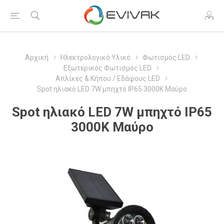
Αρχική
Ηλεκτρολογικό Υλικό
Φωτισμός LED
Εξωτερικός Φωτισμός LED
Απλίκες & Κήπου / Εδάφους LED
Spot ηλιακό LED 7W μπηχτό IP65 3000K Μαύρο
Spot ηλιακό LED 7W μπηχτό IP65
3000K Μαύρο