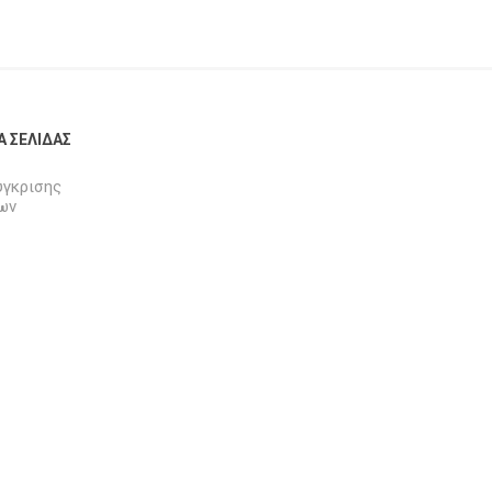
Α ΣΕΛΊΔΑΣ
ύγκρισης
ων