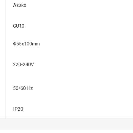
Λευκό
GU10
Φ55x100mm
220-240V
50/60 Hz
IP20