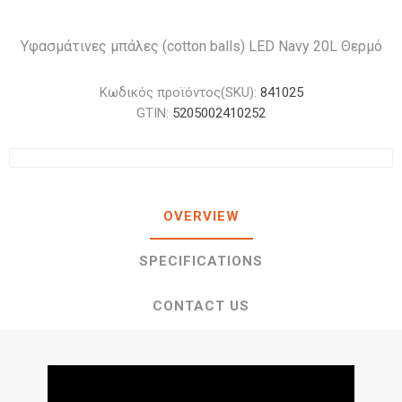
Υφασμάτινες μπάλες (cotton balls) LED Navy 20L Θερμό
Κωδικός προϊόντος(SKU):
841025
GTIN:
5205002410252
OVERVIEW
SPECIFICATIONS
CONTACT US