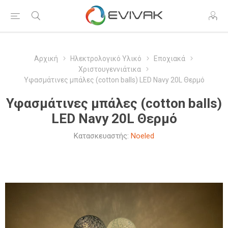
Αρχική
Ηλεκτρολογικό Υλικό
Εποχιακά
Χριστουγεννιάτικα
Υφασμάτινες μπάλες (cotton balls) LED Navy 20L Θερμό
Υφασμάτινες μπάλες (cotton balls)
LED Navy 20L Θερμό
Κατασκευαστής:
Noeled